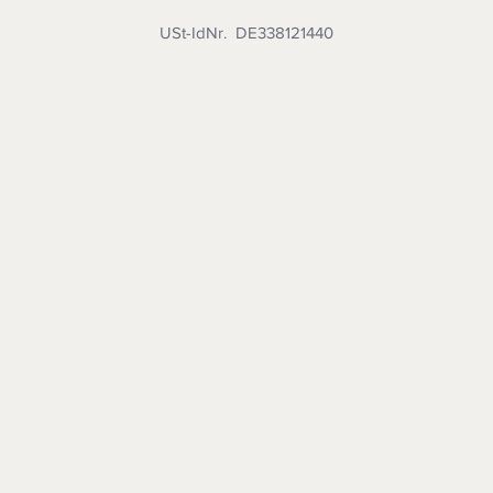
USt-IdNr. DE338121440
rbenkissen | Trachtenwesten für Herren | Riemen
Wissenswertes |
KONTAKT